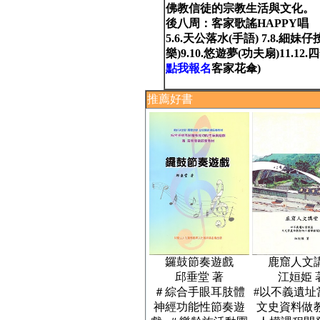
佛教信徒的宗教生活與文化。
後八周：客家歌謠HAPPY唱
5.6.天公落水(手語) 7.8.細妹
樂)9.10.悠遊夢(功夫扇)11.1
點我報名
客家花傘)
推薦好書
鑼鼓節奏遊戲
鹿窟人文
邱垂堂 著
江姮姫 
＃綜合手眼耳肢體
#以不義遺址
神經功能性節奏遊
文史資料做