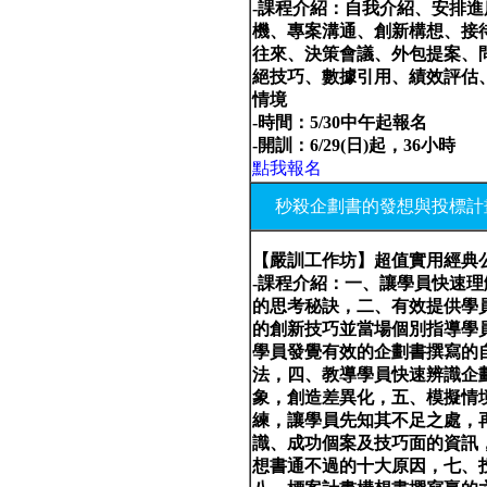
-課程介紹：自我介紹、安排進
機、專案溝通、創新構想、接
往來、決策會議、外包提案、
絕技巧、數據引用、績效評估
情境
-時間：5/30中午起報名
-開訓：6/29(日)起，36小時
點我報名
秒殺企劃書的發想與投標計
【嚴訓工作坊】超值實用經典
-課程介紹：一、讓學員快速
的思考秘訣，二、有效提供學
的創新技巧並當場個別指導學
學員發覺有效的企劃書撰寫的
法，四、教導學員快速辨識企
象，創造差異化，五、模擬情
練，讓學員先知其不足之處，
識、成功個案及技巧面的資訊
想書通不過的十大原因，七、