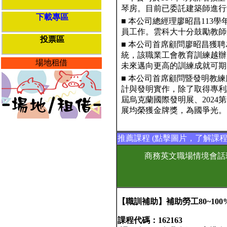
琴房。目前已委託建築師進行
下載專區
■ 本公司總經理廖昭昌11
員工作。雲科大十分鼓勵教師
投票區
■ 本公司首席顧問廖昭昌獲
統，該職業工會教育訓練越辦
場地租借
未來邁向更高的訓練成就可期
■ 本公司首席顧問暨發明教練
計與發明實作，除了取得專利證
屆烏克蘭國際發明展、2024第
展均榮獲金牌獎，為國爭光。
推薦課程 (點擊圖片，了解課程
商務英文職場情境會話
【職訓補助】補助勞工80~100
課程代碼：162163