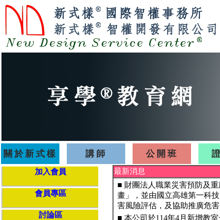
關於新式樣
講師
公開班
最新消息
加入會員
■ 財團法人職業災害預防及
會員專區
畫」，並由國立高雄第一科技
害風險評估，及協助推廣危害
討論區
■ 本公司於114年4月新增