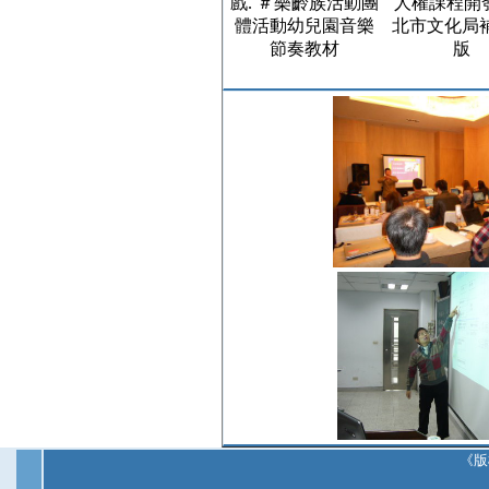
戲. ＃樂齡族活動團
人權課程開發
體活動幼兒園音樂
北市文化局
節奏教材
版
《版權