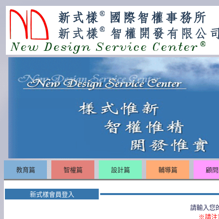
教育篇
智權篇
設計篇
輔導篇
顧問
新式樣會員登入
請輸入您
※請注